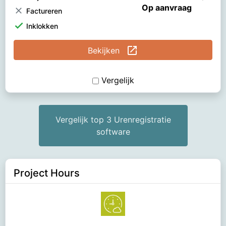
Op aanvraag
clear
Factureren
check
Inklokken
open_in_new
Bekijken
Vergelijk
Vergelijk top 3 Urenregistratie
software
Project Hours