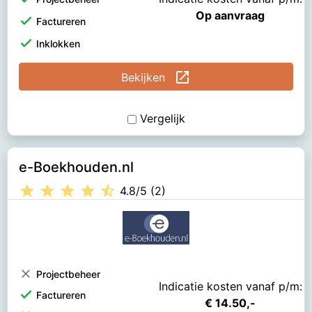
Op aanvraag
check
Factureren
check
Inklokken
open_in_new
Bekijken
Vergelijk
e-Boekhouden.nl
star
star
star
star
star_half
4.8/5 (2)
clear
Projectbeheer
Indicatie kosten vanaf p/m:
check
Factureren
€ 14.50,-