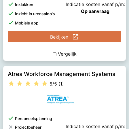
check
Indicatie kosten vanaf p/m:
Inklokken
Op aanvraag
check
Inzicht in urensaldo's
check
Mobiele app
open_in_new
Bekijken
Vergelijk
Atrea Workforce Management Systems
star
star
star
star
star
5/5 (1)
check
Personeelsplanning
Indicatie kosten vanaf p/m:
clear
Projectbeheer