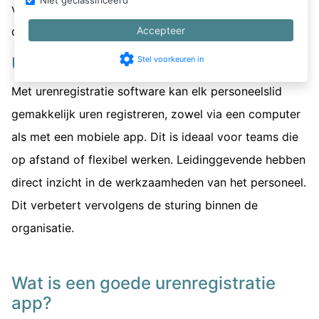
Niet geclassificeerd
verkleint de kans op fouten vergeleken met wanneer
deze informatie handmatig moet worden bijgehouden.
Accepteer
settings
Urenregistratie personeel
Stel voorkeuren in
Met urenregistratie software kan elk personeelslid
gemakkelijk uren registreren, zowel via een computer
als met een mobiele app. Dit is ideaal voor teams die
op afstand of flexibel werken. Leidinggevende hebben
direct inzicht in de werkzaamheden van het personeel.
Dit verbetert vervolgens de sturing binnen de
organisatie.
Wat is een goede urenregistratie
app?