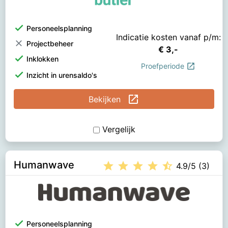
check
Personeelsplanning
Indicatie kosten vanaf p/m:
clear
Projectbeheer
€ 3,-
check
Inklokken
open_in_new
Proefperiode
check
Inzicht in urensaldo's
open_in_new
Bekijken
Vergelijk
Humanwave
star
star
star
star
star_half
4.9/5 (3)
check
Personeelsplanning