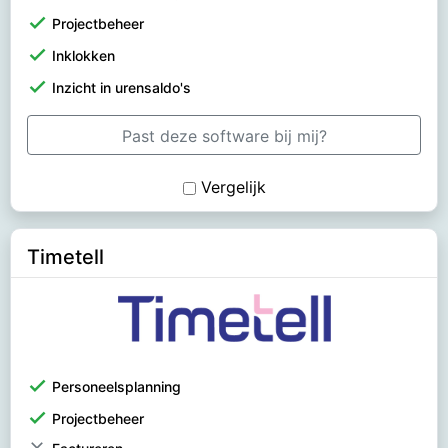
check
Projectbeheer
check
Inklokken
check
Inzicht in urensaldo's
Past deze software bij mij?
Vergelijk
Timetell
check
Personeelsplanning
check
Projectbeheer
clear
Factureren