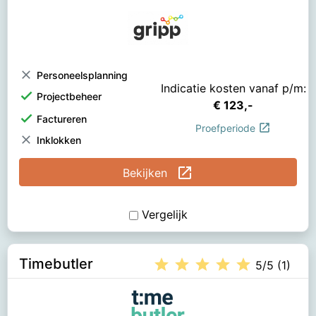
clear
Personeelsplanning
Indicatie kosten vanaf p/m:
check
Projectbeheer
€ 123,-
check
Factureren
open_in_new
Proefperiode
clear
Inklokken
open_in_new
Bekijken
Vergelijk
Timebutler
star
star
star
star
star
5/5 (1)