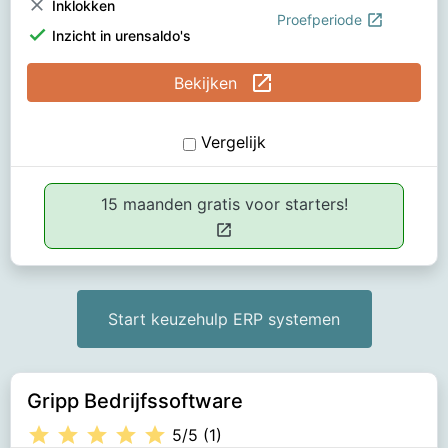
clear
Inklokken
open_in_new
Proefperiode
check
Inzicht in urensaldo's
open_in_new
Bekijken
Vergelijk
15 maanden gratis voor starters!
open_in_new
Start keuzehulp ERP systemen
Gripp Bedrijfssoftware
star
star
star
star
star
5/5 (1)