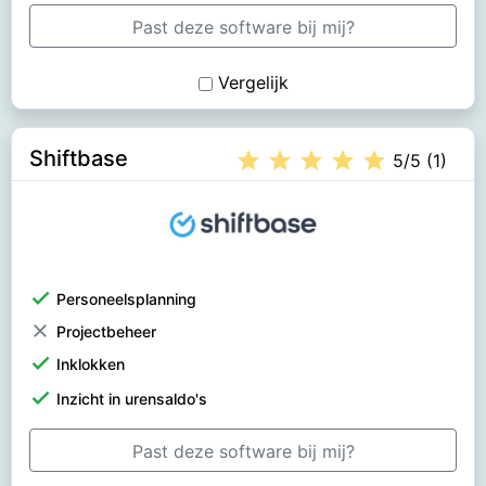
Past deze software bij mij?
Vergelijk
Shiftbase
star
star
star
star
star
5/5 (1)
check
Personeelsplanning
clear
Projectbeheer
check
Inklokken
check
Inzicht in urensaldo's
Past deze software bij mij?