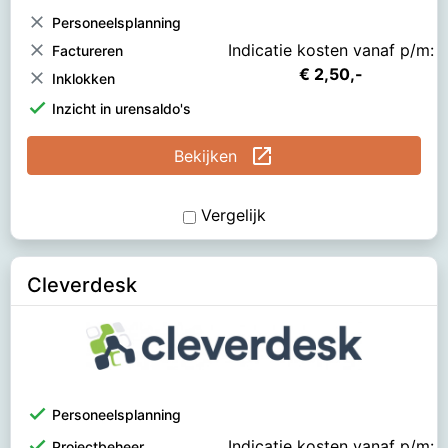
clear
Personeelsplanning
clear
Indicatie kosten vanaf p/m:
Factureren
€ 2,50,-
clear
Inklokken
check
Inzicht in urensaldo's
open_in_new
Bekijken
Vergelijk
Cleverdesk
check
Personeelsplanning
check
Indicatie kosten vanaf p/m:
Projectbeheer