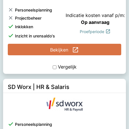
clear
Personeelsplanning
Indicatie kosten vanaf p/m:
clear
Projectbeheer
Op aanvraag
check
Inklokken
open_in_new
Proefperiode
check
Inzicht in urensaldo's
open_in_new
Bekijken
Vergelijk
SD Worx | HR & Salaris
check
Personeelsplanning