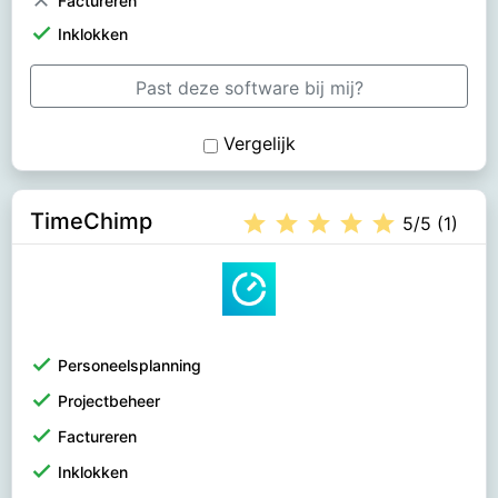
check
Inklokken
Past deze software bij mij?
Vergelijk
TimeChimp
star
star
star
star
star
5/5 (1)
check
Personeelsplanning
check
Projectbeheer
check
Factureren
check
Inklokken