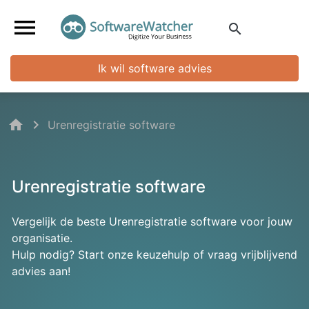
menu
search
Ik wil software advies
navigate_next
home
Urenregistratie software
Urenregistratie software
Vergelijk de beste Urenregistratie software voor jouw
organisatie.
Hulp nodig? Start onze keuzehulp of vraag vrijblijvend
advies aan!