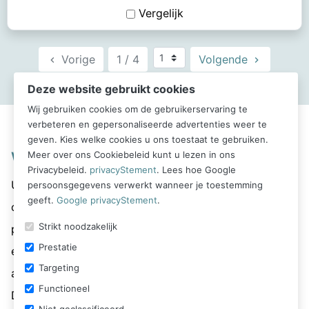
Vergelijk
Ga naar pagina
Vorige
1 / 4
Volgende
keyboard_arrow_left
keyboard_arrow_right
Deze website gebruikt cookies
Wij gebruiken cookies om de gebruikerservaring te
verbeteren en gepersonaliseerde advertenties weer te
geven. Kies welke cookies u ons toestaat te gebruiken.
Wat is urenregistratie software?
Meer over ons Cookiebeleid kunt u lezen in ons
Privacybeleid.
privacyStement
. Lees hoe Google
Urenregistratie software is een digitaal hulpmiddel dat
persoonsgegevens verwerkt wanneer je toestemming
geeft.
Google privacyStement
.
organisaties of zzp'ers gebruiken om de tijd per
Strikt noodzakelijk
project, klant of activiteit bij te houden. Dit kan
Prestatie
eenvoudig via een urenregistratie app waarin je het
Targeting
aantal gewerkte uren kan registreren op je mobiel.
Functioneel
Deze software maakt het proces eenvoudiger en